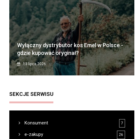
Wyłączny dystrybutor kos Emel w Polsce -
gdzie kupować oryginał?
13 lipca 2026
SEKCJE SERWISU
Konsument
7
e-zakupy
26