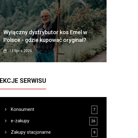
Wyłączny dystrybutor kos Emel w
Polsce - gdzie kupować oryginał?
13 lipca 2026
EKCJE SERWISU
Konsument
7
e-zakupy
26
Zakupy stacjonarne
9