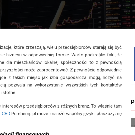
acje, które zrzeszają, wielu przedsiębiorców starają się być
e biznesu w odpowiedniej formie. Warto podkreślić fakt, że
ne dla mieszkańców lokalnej społeczności to z pewnością
w przyszłości może zaprocentować. Z pewnością odpowiednie
ące z takich miejsc jak izba gospodarcza mogą, liczyć na
cią pozwala na wykorzystanie wszystkich tych kontaktów
istotne.
P
 interesów przedsiębiorców z różnych branż. To właśnie tam
p CBD
Purehemp.pl może znaleźć wspólny język i płaszczyznę
lacji finansowych