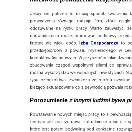
Jakby nie patrzeć to dzisiaj sposób tworzenia ko
prowadzenia różnego rodzaju firm, które ciągle 
odczuwalne na rynku pracy. Warto zauważyć, że 
doświadczenia może, promować podstawy przedsi
istotne dla wielu osób.
Izba Gospodarcza
to po 
przedsiębiorców z powiatu myślenickiego w cel
kontaktów finansowych. W przyszłości takie działa
zbudowania czegoś wspólnymi siłami co sprawia, 
można wykorzystać we wspólnych inwestycjach. Nic 
typu członkostwa, zwłaszcza że można uzyskać d
bieżąco aktualizowane co z pewnością pozwala rozw
​​​​​​​Porozumienie
z innymi ludźmi bywa p
Powstawanie nowych miejsc pracy to z pewnością 
ten sposób znaleźć nowe zatrudnienie a nic nie s
które jest potem podwaliną pod konkretne rozwią