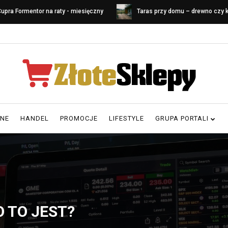
upra Formentor na raty - miesięczny
Taras przy domu – drewno czy
oszt leasingu
Porównanie materiałów i koszt
RNE
HANDEL
PROMOCJE
LIFESTYLE
GRUPA PORTALI
 TO JEST?