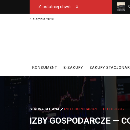
Z ostatniej chwili
u na safari – na co
Wyłączny dystrybutor kos Emel w Polsce -
C
erając biuro podróży?
gdzie kupować oryginał?
k
6 sierpnia 2026
KONSUMENT
E-ZAKUPY
ZAKUPY STACJONA
STRONA GŁÓWNA
IZBY GOSPODARCZE — CO TO JEST?
IZBY GOSPODARCZE — CO