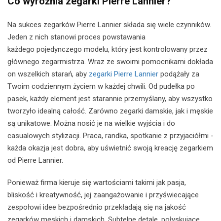
Co wyróżnia zegarki Pierre Lannier?
Na sukces zegarków Pierre Lannier składa się wiele czynników.
Jeden z nich stanowi proces powstawania
każdego pojedynczego modelu, który jest kontrolowany przez
głównego zegarmistrza. Wraz ze swoimi pomocnikami dokłada
on wszelkich starań, aby
zegarki Pierre Lannier
podążały za
Twoim codziennym życiem w każdej chwili. Od pudełka po
pasek, każdy element jest starannie przemyślany, aby wszystko
tworzyło idealną całość. Zarówno zegarki damskie, jak i męskie
są unikatowe. Można nosić je na wielkie wyjścia i do
casualowych stylizacji. Praca, randka, spotkanie z przyjaciółmi -
każda okazja jest dobra, aby uświetnić swoją kreację zegarkiem
od Pierre Lannier.
Ponieważ firma kieruje się wartościami takimi jak pasja,
bliskość i kreatywność, jej zaangażowanie i przyświecające
zespołowi idee bezpośrednio przekładają się na jakość
zegarków męskich i damskich. Subtelne detale, połyskujące