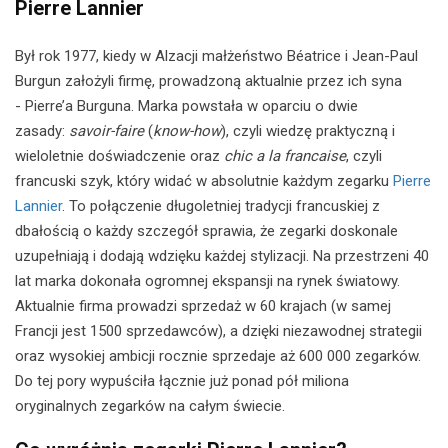
Pierre Lannier
Był rok 1977, kiedy w Alzacji małżeństwo Béatrice i Jean-Paul
Burgun założyli firmę, prowadzoną aktualnie przez ich syna
- Pierre’a Burguna. Marka powstała w oparciu o dwie
zasady:
savoir-faire
(
know-how
), czyli wiedzę praktyczną i
wieloletnie doświadczenie oraz
chic a la francaise
, czyli
francuski szyk, który widać w absolutnie każdym zegarku
Pierre
Lannier
. To połączenie długoletniej tradycji francuskiej z
dbałością o każdy szczegół sprawia, że zegarki doskonale
uzupełniają i dodają wdzięku każdej stylizacji. Na przestrzeni 40
lat marka dokonała ogromnej ekspansji na rynek światowy.
Aktualnie firma prowadzi sprzedaż w 60 krajach (w samej
Francji jest 1500 sprzedawców), a dzięki niezawodnej strategii
oraz wysokiej ambicji rocznie sprzedaje aż 600 000 zegarków.
Do tej pory wypuściła łącznie już ponad pół miliona
oryginalnych zegarków na całym świecie.