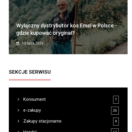
Wyłączny dystrybutor kos Emel w Polsce -
gdzie kupować oryginał?
13 lipca 2026
SEKCJE SERWISU
Konsument
7
e-zakupy
26
Zakupy stacjonarne
9
Handel