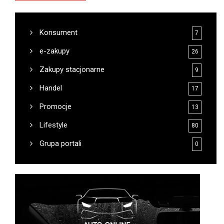
Konsument
7
e-zakupy
26
Zakupy stacjonarne
9
Handel
17
Promocje
13
Lifestyle
80
Grupa portali
0