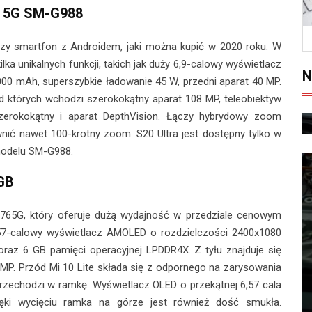
a 5G SM-G988
szy smartfon z Androidem, jaki można kupić w 2020 roku. W
lka unikalnych funkcji, takich jak duży 6,9-calowy wyświetlacz
N
00 mAh, superszybkie ładowanie 45 W, przedni aparat 40 MP.
 których wchodzi szerokokątny aparat 108 MP, teleobiektyw
zerokokątny i aparat DepthVision. Łączy hybrydowy zoom
nić nawet 100-krotny zoom. S20 Ultra jest dostępny tylko w
modelu SM-G988.
8GB
765G, który oferuje dużą wydajność w przedziale cenowym
57-calowy wyświetlacz AMOLED o rozdzielczości 2400x1080
 oraz 6 GB pamięci operacyjnej LPDDR4X. Z tyłu znajduje się
P. Przód Mi 10 Lite składa się z odpornego na zarysowania
e przechodzi w ramkę. Wyświetlacz OLED o przekątnej 6,57 cala
ęki wycięciu ramka na górze jest również dość smukła.