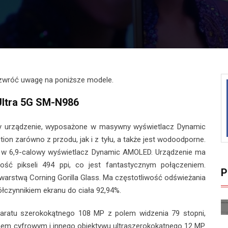
 zwróć uwagę na poniższe modele.
ltra 5G SM-N986
sy urządzenie, wyposażone w masywny wyświetlacz Dynamic
ion zarówno z przodu, jak i z tyłu, a także jest wodoodporne.
 w 6,9-calowy wyświetlacz Dynamic AMOLED. Urządzenie ma
ość pikseli 494 ppi, co jest fantastycznym połączeniem.
P
arstwą Corning Gorilla Glass. Ma częstotliwość odświeżania
ółczynnikiem ekranu do ciała 92,94%.
aratu szerokokątnego 108 MP z polem widzenia 79 stopni,
m cyfrowym i innego obiektywu ultraszerokokątnego 12 MP.