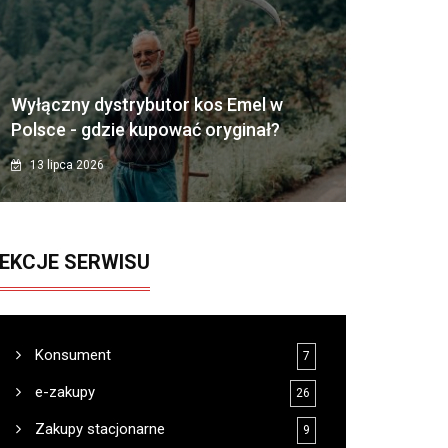
Wyłączny dystrybutor kos Emel w
Polsce - gdzie kupować oryginał?
13 lipca 2026
EKCJE SERWISU
Konsument
7
e-zakupy
26
Zakupy stacjonarne
9