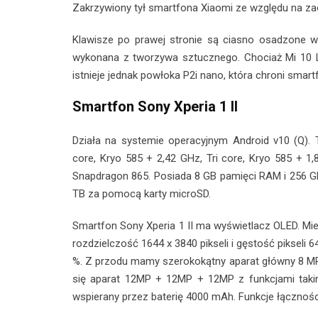
Zakrzywiony tył smartfona Xiaomi ze względu na zao
Klawisze po prawej stronie są ciasno osadzone w
wykonana z tworzywa sztucznego. Chociaż Mi 10 Li
istnieje jednak powłoka P2i nano, która chroni smar
Smartfon Sony Xperia 1 II
Działa na systemie operacyjnym Android v10 (Q). T
core, Kryo 585 + 2,42 GHz, Tri core, Kryo 585 + 1
Snapdragon 865. Posiada 8 GB pamięci RAM i 256 G
TB za pomocą karty microSD.
Smartfon Sony Xperia 1 II ma wyświetlacz OLED. M
rozdzielczość 1644 x 3840 pikseli i gęstość pikseli 
%. Z przodu mamy szerokokątny aparat główny 8 MP f/2
się aparat 12MP + 12MP + 12MP z funkcjami takim
wspierany przez baterię 4000 mAh. Funkcje łączności