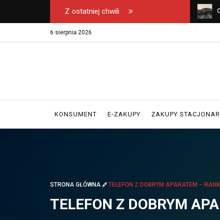
Z ostatniej chwili
u na safari – na co
Wyłączny dystrybutor kos Emel w Polsce -
C
erając biuro podróży?
gdzie kupować oryginał?
k
6 sierpnia 2026
KONSUMENT
E-ZAKUPY
ZAKUPY STACJONA
STRONA GŁÓWNA
TELEFON Z DOBRYM APARATEM – RANK
TELEFON Z DOBRYM APA