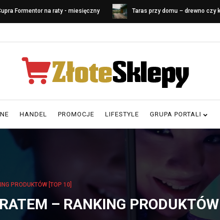
upra Formentor na raty - miesięczny
Taras przy domu – drewno czy
oszt leasingu
Porównanie materiałów i koszt
RNE
HANDEL
PROMOCJE
LIFESTYLE
GRUPA PORTALI
ING PRODUKTÓW [TOP 10]
RATEM – RANKING PRODUKTÓW 