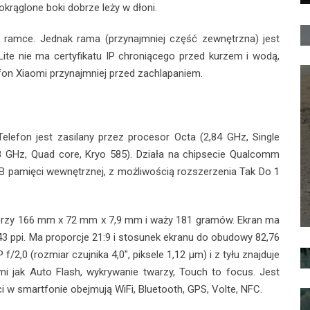
krąglone boki dobrze leży w dłoni.
 ramce. Jednak rama (przynajmniej część zewnętrzna) jest
te nie ma certyfikatu IP chroniącego przed kurzem i wodą,
tfon Xiaomi przynajmniej przed zachlapaniem.
elefon jest zasilany przez procesor Octa (2,84 GHz, Single
,8 GHz, Quad core, Kryo 585). Działa na chipsecie Qualcomm
B pamięci wewnętrznej, z możliwością rozszerzenia Tak Do 1
ierzy 166 mm x 72 mm x 7,9 mm i waży 181 gramów. Ekran ma
643 ppi. Ma proporcje 21:9 i stosunek ekranu do obudowy 82,76
,0 (rozmiar czujnika 4,0", piksele 1,12 µm) i z tyłu znajduje
i jak Auto Flash, wykrywanie twarzy, Touch to focus. Jest
 w smartfonie obejmują WiFi, Bluetooth, GPS, Volte, NFC.