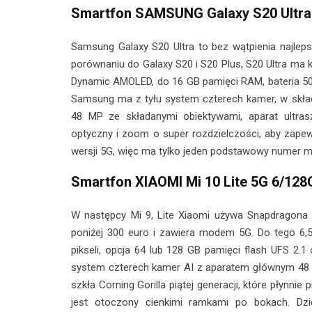
Smartfon SAMSUNG Galaxy S20 Ultr
Samsung Galaxy S20 Ultra to bez wątpienia najlep
porównaniu do Galaxy S20 i S20 Plus, S20 Ultra ma ki
Dynamic AMOLED, do 16 GB pamięci RAM, bateria 50
Samsung ma z tyłu system czterech kamer, w skład
48 MP ze składanymi obiektywami, aparat ultras
optyczny i zoom o super rozdzielczości, aby zapew
wersji 5G, więc ma tylko jeden podstawowy numer 
Smartfon XIAOMI Mi 10 Lite 5G 6/12
W następcy Mi 9, Lite Xiaomi używa Snapdragona 
poniżej 300 euro i zawiera modem 5G. Do tego 6,
pikseli, opcja 64 lub 128 GB pamięci flash UFS 2.1
system czterech kamer AI z aparatem głównym 48 M
szkła Corning Gorilla piątej generacji, które płynni
jest otoczony cienkimi ramkami po bokach. Dzi