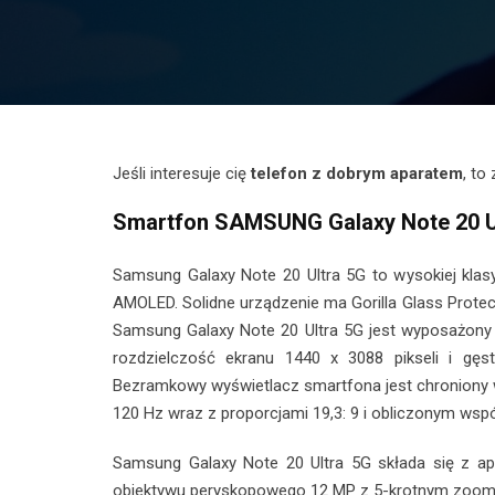
Jeśli interesuje cię
telefon z dobrym aparatem
, to
Smartfon SAMSUNG Galaxy Note 20 U
Samsung Galaxy Note 20 Ultra 5G to wysokiej kla
AMOLED. Solidne urządzenie ma Gorilla Glass Protect
Samsung Galaxy Note 20 Ultra 5G jest wyposażony
rozdzielczość ekranu 1440 x 3088 pikseli i gęst
Bezramkowy wyświetlacz smartfona jest chroniony w
120 Hz wraz z proporcjami 19,3: 9 i obliczonym wsp
Samsung Galaxy Note 20 Ultra 5G składa się z ap
obiektywu peryskopowego 12 MP z 5-krotnym zoome