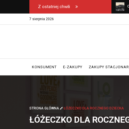
Z ostatniej chwili
u na safari – na co
Wyłączny dystrybutor kos Emel w Polsce -
C
erając biuro podróży?
gdzie kupować oryginał?
k
7 sierpnia 2026
KONSUMENT
E-ZAKUPY
ZAKUPY STACJONA
STRONA GŁÓWNA
ŁÓŻECZKO DLA ROCZNEGO DZIECKA
ŁÓŻECZKO DLA ROCZNEG