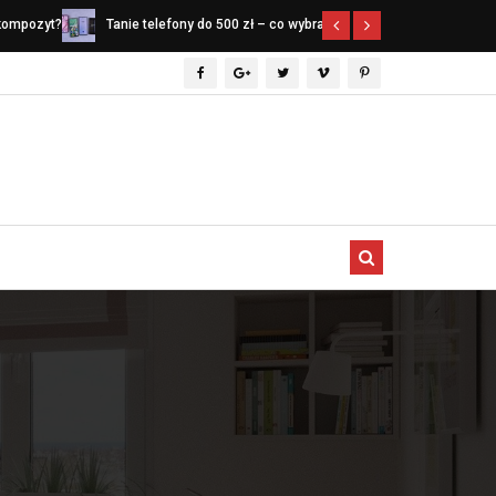
 kompozyt?
Tanie telefony do 500 zł – co wybrać w
Narzędzia spe
ów 2026
2026 roku?
czego nie mo
profesjonaln