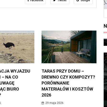
Facebook
Twitter
Google
N
ACJA WYJAZDU
TARAS PRZY DOMU –
 – NA CO
DREWNO CZY KOMPOZYT?
 UWAGĘ
PORÓWNANIE
ĄC BIURO
MATERIAŁÓW I KOSZTÓW
?
2026
6
29 maja 2026