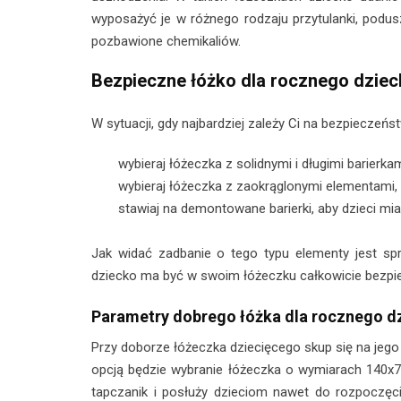
wyposażyć je w różnego rodzaju przytulanki, poduszk
pozbawione chemikaliów.
Bezpieczne łóżko dla rocznego dziec
W sytuacji, gdy najbardziej zależy Ci na bezpieczeń
wybieraj łóżeczka z solidnymi i długimi barierka
wybieraj łóżeczka z zaokrąglonymi elementami, 
stawiaj na demontowane barierki, aby dzieci miał
Jak widać zadbanie o tego typu elementy jest spr
dziecko ma być w swoim łóżeczku całkowicie bezpi
Parametry dobrego łóżka dla rocznego d
Przy doborze łóżeczka dziecięcego skup się na jeg
opcją będzie wybranie łóżeczka o wymiarach 140x
tapczanik i posłuży dzieciom nawet do rozpoczęc