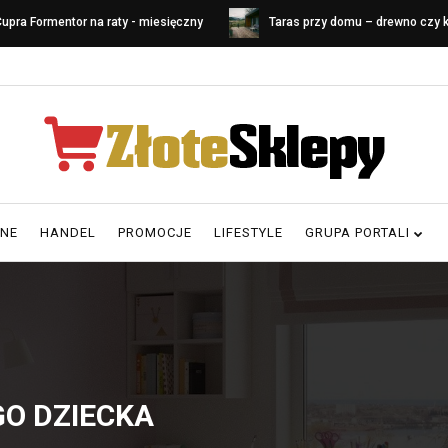
upra Formentor na raty - miesięczny
Taras przy domu – drewno czy
oszt leasingu
Porównanie materiałów i koszt
RNE
HANDEL
PROMOCJE
LIFESTYLE
GRUPA PORTALI
O DZIECKA