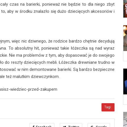
cały czas na barierki, ponieważ nie będzie to dla niego zbyt
o, aby w środku znalazło się dużo dziecięcych akcesoriów i
jnym, więc nic dziwnego, że rodzice bardzo chętnie decydują
na. To absolutny hit, ponieważ takie łóżeczka są nad wyraz
anckie. Nie ma problemów z tym, aby dopasować je do swojego
ło do reszty dziecięcych mebli. Łóżeczka drewniane trudno w
astosować w nim demontowane barierki. Są bardzo bezpieczne
 ale też malutkim dziewczynkom.
musisz-wiedziec-przed-zakupem
Tagi: