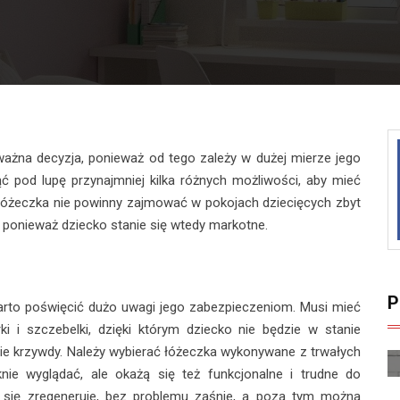
ażna decyzja, ponieważ od tego zależy w dużej mierze jego
 pod lupę przynajmniej kilka różnych możliwości, aby mieć
. Łóżeczka nie powinny zajmować w pokojach dziecięcych zbyt
 ponieważ dziecko stanie się wtedy markotne.
P
warto poświęcić dużo uwagi jego zabezpieczeniom. Musi mieć
rki i szczebelki, dzięki którym dziecko nie będzie w stanie
bie krzywdy. Należy wybierać łóżeczka wykonywane z trwałych
knie wyglądać, ale okażą się też funkcjonalne i trudne do
 się zregeneruje, bez problemu zaśnie, a poza tym można