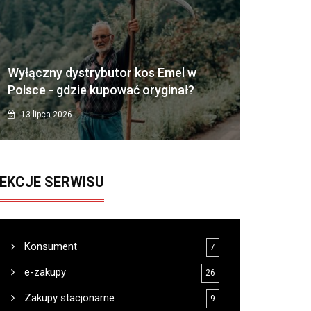
Wyłączny dystrybutor kos Emel w
Polsce - gdzie kupować oryginał?
13 lipca 2026
EKCJE SERWISU
Konsument
7
e-zakupy
26
Zakupy stacjonarne
9