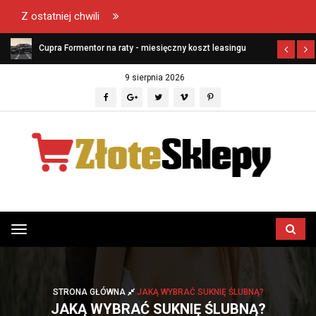
Z ostatniej chwili
ł?
Cupra Formentor na raty - miesięczny koszt leasingu
9 sierpnia 2026
Przełącz
menu
STRONA GŁÓWNA
JAKĄ WYBRAĆ SUKNIĘ ŚLUBNĄ?
JAKĄ WYBRAĆ SUKNIĘ ŚLUBNĄ?