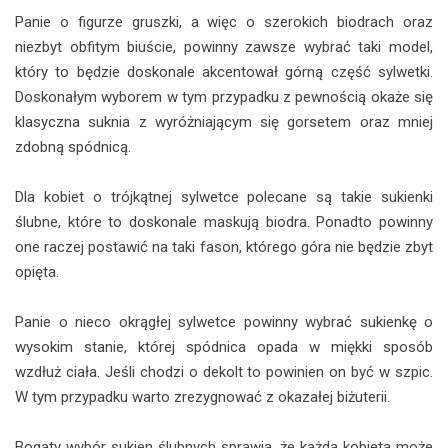
Panie o figurze gruszki, a więc o szerokich biodrach oraz
niezbyt obfitym biuście, powinny zawsze wybrać taki model,
który to będzie doskonale akcentował górną część sylwetki.
Doskonałym wyborem w tym przypadku z pewnością okaże się
klasyczna suknia z wyróżniającym się gorsetem oraz mniej
zdobną spódnicą.
Dla kobiet o trójkątnej sylwetce polecane są takie sukienki
ślubne, które to doskonale maskują biodra. Ponadto powinny
one raczej postawić na taki fason, którego góra nie będzie zbyt
opięta.
Panie o nieco okrągłej sylwetce powinny wybrać sukienkę o
wysokim stanie, której spódnica opada w miękki sposób
wzdłuż ciała. Jeśli chodzi o dekolt to powinien on być w szpic.
W tym przypadku warto zrezygnować z okazałej biżuterii.
Bogaty wybór sukien ślubnych sprawia, że każda kobieta może