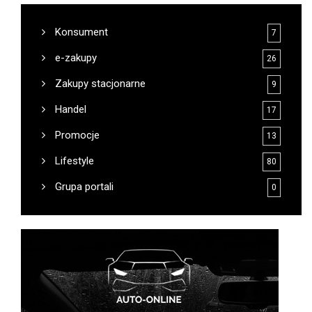
Konsument
7
e-zakupy
26
Zakupy stacjonarne
9
Handel
17
Promocje
13
Lifestyle
80
Grupa portali
0