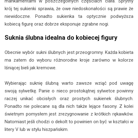
mankamentami w poszczególnych częściach ciała. Sprytny
krój tej sukienki sprawia, że owe niedoskonałości są prawie że
niewidoczne. Ponadto sukienka ta optycznie podwyższa
kobiecą figurę oraz dobrze eksponuje zgrabne nogi.
Suknia ślubna idealna do kobiecej figury
Obecnie wybór sukni ślubnych jest przeogromny. Każda kobieta
ma zatem do wyboru różnorodne kroje zarówno w kolorze
lśniącej bieli jak kremowe.
Wybierając suknię ślubną warto zawsze wziąć pod uwagę
swoją sylwetkę. Panie o nieco prostokątnej sylwetce powinny
raczej unikać obcisłych oraz prostych sukienek ślubnych.
Ponadto nie polecane są dla nich także lejące fasony. Z kolei
świetnym pomysłem jest zrezygnowanie z krótkich rękawków.
Natomiast jeśli chodzi o dekolt to powinien on być w kształci w
litery V lub w stylu hiszpańskim.