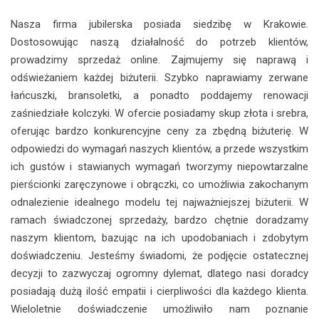
Nasza firma jubilerska posiada siedzibę w Krakowie.
Dostosowując naszą działalność do potrzeb klientów,
prowadzimy sprzedaż online. Zajmujemy się naprawą i
odświeżaniem każdej biżuterii. Szybko naprawiamy zerwane
łańcuszki, bransoletki, a ponadto poddajemy renowacji
zaśniedziałe kolczyki. W ofercie posiadamy skup złota i srebra,
oferując bardzo konkurencyjne ceny za zbędną biżuterię. W
odpowiedzi do wymagań naszych klientów, a przede wszystkim
ich gustów i stawianych wymagań tworzymy niepowtarzalne
pierścionki zaręczynowe i obrączki, co umożliwia zakochanym
odnalezienie idealnego modelu tej najważniejszej biżuterii. W
ramach świadczonej sprzedaży, bardzo chętnie doradzamy
naszym klientom, bazując na ich upodobaniach i zdobytym
doświadczeniu. Jesteśmy świadomi, że podjęcie ostatecznej
decyzji to zazwyczaj ogromny dylemat, dlatego nasi doradcy
posiadają dużą ilość empatii i cierpliwości dla każdego klienta.
Wieloletnie doświadczenie umożliwiło nam poznanie