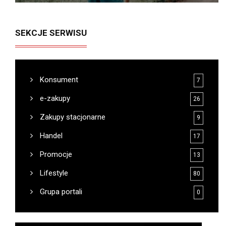
SEKCJE SERWISU
Konsument
7
e-zakupy
26
Zakupy stacjonarne
9
Handel
17
Promocje
13
Lifestyle
80
Grupa portali
0