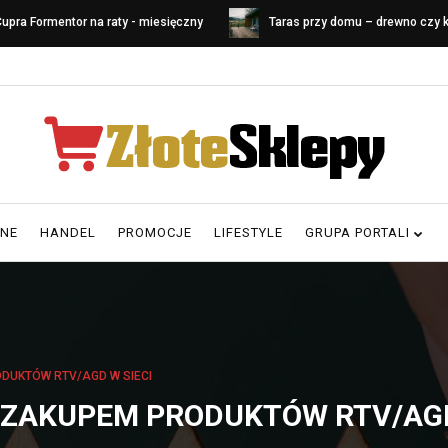
upra Formentor na raty - miesięczny
Taras przy domu – drewno czy
oszt leasingu
Porównanie materiałów i koszt
RNE
HANDEL
PROMOCJE
LIFESTYLE
GRUPA PORTALI
DUKTÓW RTV/AGD W SIECI
 ZAKUPEM PRODUKTÓW RTV/AGD