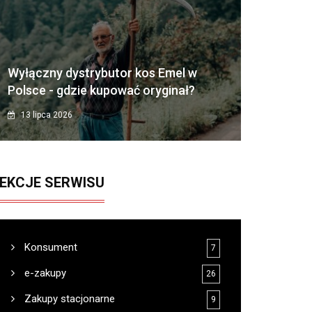
Wyłączny dystrybutor kos Emel w
Polsce - gdzie kupować oryginał?
13 lipca 2026
EKCJE SERWISU
Konsument
7
e-zakupy
26
Zakupy stacjonarne
9