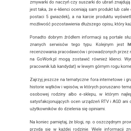
zmywarki do naczyń czy suszarki do ubrań znajdują 
jest taka, że e-klienci oceniają sam produkt lub ca
postaci 5 gwiazdek), a na karcie produktu wyświe
możliwość pozostawienia dłuższego opisu, który każd
Ponadto dobrym źródłem informacji są portale służą
znanych serwisów tego typu. Kolejnym jest
h
recenzowania pracodawców i prowadzonych przez n
na GoWork.pl mogą zostawić również klienci. Wyró
pracownik lub kandydat) w lewym górnym rogu komen
Zajrzyj jeszcze na tematyczne fora internetowe i
historie wątków i wpisów, w których poruszano tema
osobowej rodziny albo e-sklepu, w którym najle
satysfakcjonujących ocen urządzeń RTV i AGD ani o
użytkowników do dzielenia się opiniami.
Na koniec pamiętaj, że blogi, np. o oszczędnym prow
przyda się w każdej rodzinie. Wiele informacji z