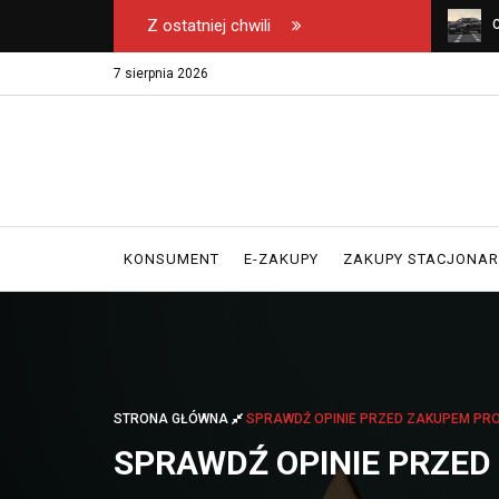
Z ostatniej chwili
u na safari – na co
Wyłączny dystrybutor kos Emel w Polsce -
C
erając biuro podróży?
gdzie kupować oryginał?
k
7 sierpnia 2026
KONSUMENT
E-ZAKUPY
ZAKUPY STACJONA
STRONA GŁÓWNA
SPRAWDŹ OPINIE PRZED ZAKUPEM PRO
SPRAWDŹ OPINIE PRZED