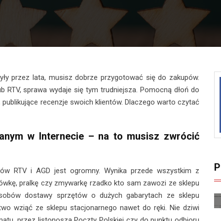
żyły przez lata, musisz dobrze przygotować się do zakupów.
ub RTV, sprawa wydaje się tym trudniejsza. Pomocną dłoń do
publikujące recenzje swoich klientów. Dlaczego warto czytać
anym w Internecie – na to musisz zwrócić
P
tów RTV i AGD jest ogromny. Wynika przede wszystkim z
odówkę, pralkę czy zmywarkę rzadko kto sam zawozi ze sklepu
osobów dostawy sprzętów o dużych gabarytach ze sklepu
atwo wziąć ze sklepu stacjonarnego nawet do ręki. Nie dziwi
atu, przez listonosza Poczty Polskiej czy do punktu odbioru