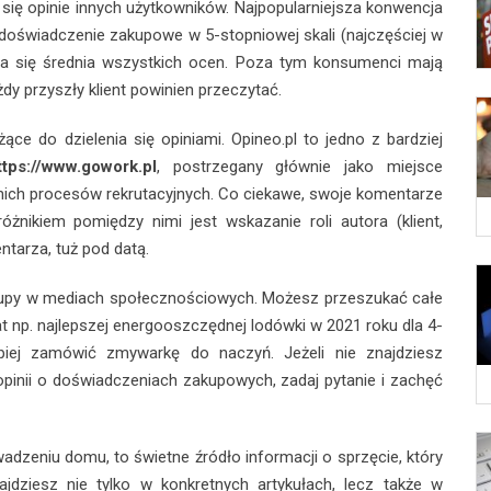
się opinie innych użytkowników. Najpopularniejsza konwencja
łe doświadczenie zakupowe w 5-stopniowej skali (najczęściej w
tla się średnia wszystkich ocen. Poza tym konsumenci mają
y przyszły klient powinien przeczytać.
ce do dzielenia się opiniami. Opineo.pl to jedno z bardziej
ttps://www.gowork.pl
, postrzegany głównie jako miejsce
ich procesów rekrutacyjnych. Co ciekawe, swoje komentarze
żnikiem pomiędzy nimi jest wskazanie roli autora (klient,
tarza, tuż pod datą.
 grupy w mediach społecznościowych. Możesz przeszukać całe
t np. najlepszej energooszczędnej lodówki w 2021 roku dla 4-
piej zamówić zmywarkę do naczyń. Jeżeli nie znajdziesz
pinii o doświadczeniach zakupowych, zadaj pytanie i zachęć
adzeniu domu, to świetne źródło informacji o sprzęcie, który
najdziesz nie tylko w konkretnych artykułach, lecz także w