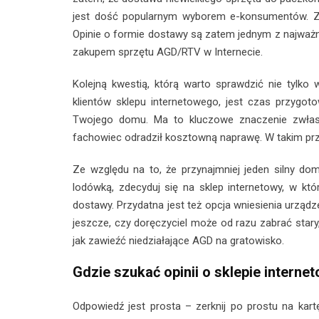
jest dość popularnym wyborem e-konsumentów. Z k
Opinie o formie dostawy są zatem jednym z najważn
zakupem sprzętu AGD/RTV w Internecie.
Kolejną kwestią, którą warto sprawdzić nie tylk
klientów sklepu internetowego, jest czas przygot
Twojego domu. Ma to kluczowe znaczenie zwłaszc
fachowiec odradził kosztowną naprawę. W takim prz
Ze względu na to, że przynajmniej jeden silny dom
lodówką, zdecyduj się na sklep internetowy, w kt
dostawy. Przydatna jest też opcja wniesienia urządz
jeszcze, czy doręczyciel może od razu zabrać stary
jak zawieźć niedziałające AGD na gratowisko.
Gdzie szukać opinii o sklepie intern
Odpowiedź jest prosta – zerknij po prostu na ka