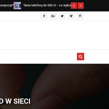
 kompozyt?
Tanie telefony do 500 zł – co wybrać w
Narzędzia spe
ów 2026
2026 roku?
czego nie mo
profesjonaln
 W SIECI