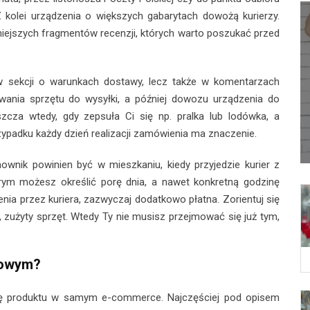
olei urządzenia o większych gabarytach dowożą kurierzy.
iejszych fragmentów recenzji, których warto poszukać przed
o w sekcji o warunkach dostawy, lecz także w komentarzach
owania sprzętu do wysyłki, a później dowozu urządzenia do
za wtedy, gdy zepsuła Ci się np. pralka lub lodówka, a
ypadku każdy dzień realizacji zamówienia ma znaczenie.
ownik powinien być w mieszkaniu, kiedy przyjedzie kurier z
órym możesz określić porę dnia, a nawet konkretną godzinę
enia przez kuriera, zazwyczaj dodatkowo płatna. Zorientuj się
, zużyty sprzęt. Wtedy Ty nie musisz przejmować się już tym,
etowym?
rtę produktu w samym e-commerce. Najczęściej pod opisem