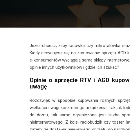
​Jeżeli chcesz, żeby lodówka czy mikrofalówka słu
Kiedy decydujesz się na zamówienie sprzętu AGD l
e-konsumentów wyciągają same sklepy internetowe, 
opinie innych użytkowników i gdzie ich szukać?
Opinie o sprzęcie RTV i AGD kupow
uwagę
Rozdźwięk w sposobie kupowania różnych sprzę
wielkości i wagi konkretnego urządzenia. Tak jak l
do domu, tak samo ograniczona jest liczba sp
nieinternetowego. Z kolei radiobudzik czy toster ł
zatem, że dostawa niewielkiego sprzętu do paczkom