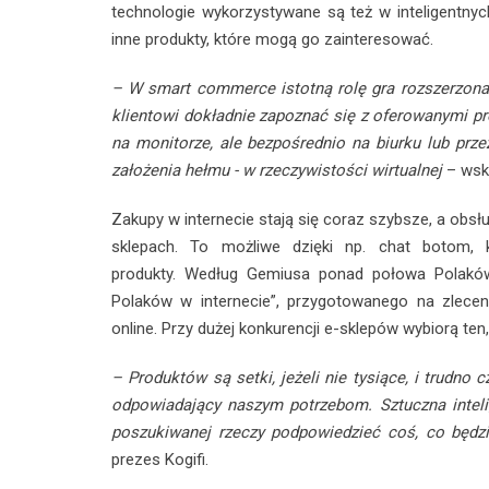
technologie wykorzystywane są też w inteligentnych
inne produkty, które mogą go zainteresować.
– W smart commerce istotną rolę gra rozszerzona 
klientowi dokładnie zapoznać się z oferowanymi p
na monitorze, ale bezpośrednio na biurku lub prz
założenia hełmu - w rzeczywistości wirtualnej
– wsk
Zakupy w internecie stają się coraz szybsze, a obsłu
sklepach. To możliwe dzięki np. chat botom,
produkty. Według Gemiusa ponad połowa Polaków 
Polaków w internecie”, przygotowanego na zlecen
online. Przy dużej konkurencji e-sklepów wybiorą ten
– Produktów są setki, jeżeli nie tysiące, i trudno
odpowiadający naszym potrzebom. Sztuczna intelig
poszukiwanej rzeczy podpowiedzieć coś, co będ
prezes Kogifi.