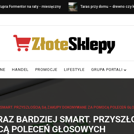
upra Formentor na raty - miesięczny
Taras przy domu – drewno czy
oszt leasingu
Porównanie materiałów i koszt
RNE
HANDEL
PROMOCJE
LIFESTYLE
GRUPA PORTALI
EJ SMART. PRZYSZŁOŚCIĄ SĄ ZAKUPY DOKONYWANE ZA POMOCĄ POLECEŃ G
RAZ BARDZIEJ SMART. PRZYSZŁ
CĄ POLECEŃ GŁOSOWYCH