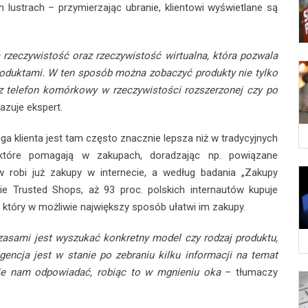
 lustrach – przymierzając ubranie, klientowi wyświetlane są
rzeczywistość oraz rzeczywistość wirtualna, która pozwala
roduktami. W ten sposób można zobaczyć produkty nie tylko
ez telefon komórkowy w rzeczywistości rozszerzonej czy po
azuje ekspert.
ga klienta jest tam często znacznie lepsza niż w tradycyjnych
 które pomagają w zakupach, doradzając np. powiązane
robi już zakupy w internecie, a według badania „Zakupy
ie Trusted Shops, aż 93 proc. polskich internautów kupuje
, który w możliwie największy sposób ułatwi im zakupy.
 czasami jest wyszukać konkretny model czy rodzaj produktu,
encja jest w stanie po zebraniu kilku informacji na temat
zie nam odpowiadać, robiąc to w mgnieniu oka
– tłumaczy