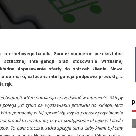
do internetowego handlu. Sam e-commerce przekształca
ztucznej inteligencji oraz stosowanie wirtualnej
okładne dopasowanie oferty do potrzeb klienta. Nowe
 do marki, sztuczna inteligencja podpowie produkty, a
a rąk.
echnologii, które pomagają sprzedawać w internecie. Sklepy
P
e polega już tylko na wystawianiu produktu do sklepu, lecz
tóre pomagają w tej sprzedaży, czy to poprzez przyciąganie
emat produktu na stronie, czy to dostępności sklepu w kanale
ie. To cała otoczka, która sprzyja temu, żeby klient był cały
mowie z agencją Newseria Innowacje Tomasz Gibas, prezes