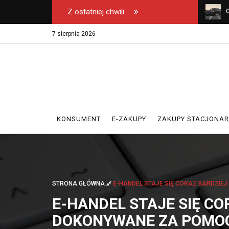
Z ostatniej chwili
u na safari – na co
Wyłączny dystrybutor kos Emel w Polsce -
C
erając biuro podróży?
gdzie kupować oryginał?
k
7 sierpnia 2026
KONSUMENT
E-ZAKUPY
ZAKUPY STACJONA
STRONA GŁÓWNA
E-HANDEL STAJE SIĘ CORAZ BARDZI
E-HANDEL STAJE SIĘ CO
DOKONYWANE ZA POMO