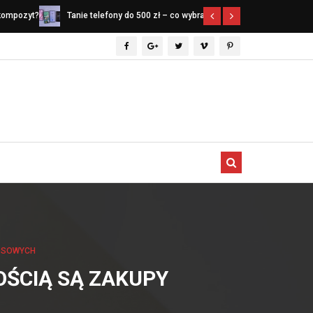
 kompozyt?
Tanie telefony do 500 zł – co wybrać w
Narzędzia spe
ów 2026
2026 roku?
czego nie mo
profesjonaln
ŁOSOWYCH
OŚCIĄ SĄ ZAKUPY