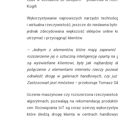
Kogifi.
Wykorzystywanie najnowszych narzędzi technologi
i wirtualna rzeczywistość, jeszcze do niedawna by
jednak zdecydowana większość sklepów online ko
utrzymać i przyciągnąć klientów.
– Jednym z elementów, które mają zapewnić tec
rozszerzenie jej o sztuczną inteligencję opartą n
są wyświetlane klientowi, były jak najbardziej 
połączenie z elementami internetu rzeczy pozwal
odnaleźć drogę w galeriach handlowych, czy już
Zastosowań jest mnóstwo
– przekonuje Tomasz Gi
Uczenie maszynowe czy rozszerzona rzeczywistość 
algorytmach, pozwalają na rekomendację produkt
cen. Rozwiązania IoT są coraz szerzej wykorzysty
które śledzą drogę klienta w centrach handlowyc