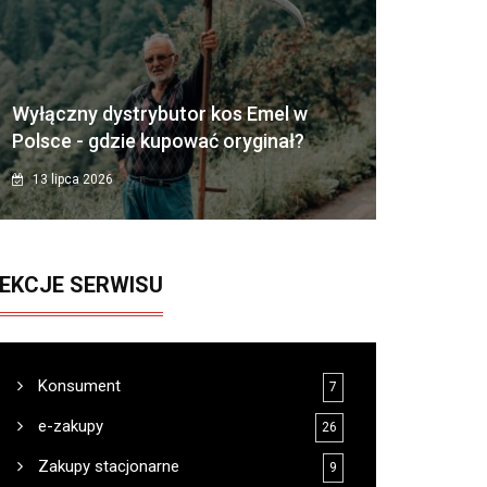
Wyłączny dystrybutor kos Emel w
Polsce - gdzie kupować oryginał?
13 lipca 2026
EKCJE SERWISU
Konsument
7
e-zakupy
26
Zakupy stacjonarne
9