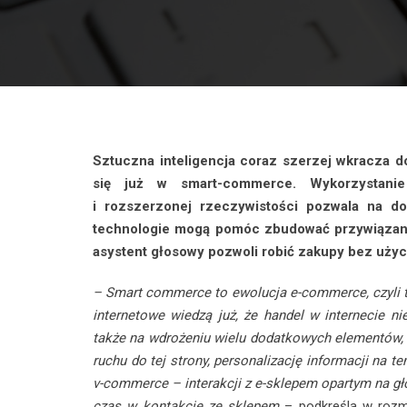
Sztuczna inteligencja coraz szerzej wkracza 
się już w smart-commerce. Wykorzystanie s
i rozszerzonej rzeczywistości pozwala na d
technologie mogą pomóc zbudować przywiązanie
asystent głosowy pozwoli robić zakupy bez użyci
– Smart commerce to ewolucja e-commerce, czyli t
internetowe wiedzą już, że handel w internecie ni
także na wdrożeniu wielu dodatkowych elementów, k
ruchu do tej strony, personalizację informacji na t
v-commerce – interakcji z e-sklepem opartym na głos
czas w kontakcie ze sklepem
– podkreśla w roz