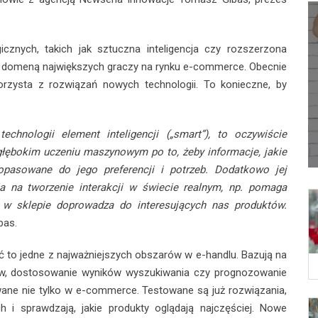
cznych, takich jak sztuczna inteligencja czy rozszerzona
ło domeną największych graczy na rynku e-commerce. Obecnie
rzysta z rozwiązań nowych technologii. To konieczne, by
hnologii element inteligencji („smart”), to oczywiście
a głębokim uczeniu maszynowym po to, żeby informacje, jakie
dopasowane do jego preferencji i potrzeb. Dodatkowo jej
a na tworzenie interakcji w świecie realnym, np. pomaga
 w sklepie doprowadza do interesujących nas produktów.
bas.
to jedne z najważniejszych obszarów w e-handlu. Bazują na
ów, dostosowanie wyników wyszukiwania czy prognozowanie
wane nie tylko w e-commerce. Testowane są już rozwiązania,
h i sprawdzają, jakie produkty oglądają najczęściej. Nowe